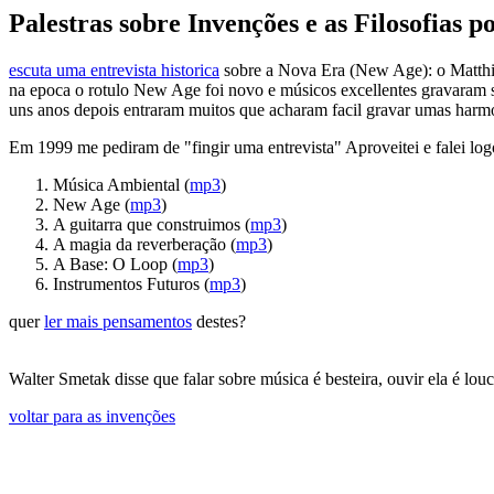
Palestras sobre Invenções e as Filosofias p
escuta uma entrevista historica
sobre a Nova Era (New Age): o Matthi
na epoca o rotulo New Age foi novo e músicos excellentes gravaram 
uns anos depois entraram muitos que acharam facil gravar umas harmoni
Em 1999 me pediram de "fingir uma entrevista" Aproveitei e falei logo
Música Ambiental (
mp3
)
New Age (
mp3
)
A guitarra que construimos (
mp3
)
A magia da reverberação (
mp3
)
A Base: O Loop (
mp3
)
Instrumentos Futuros (
mp3
)
quer
ler mais pensamentos
destes?
Walter Smetak disse que falar sobre música é besteira, ouvir ela é louc
voltar para as invenções